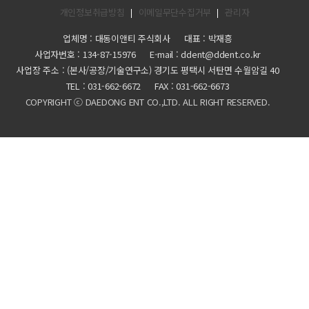
개인정보취급방침
이메일무단수집거부
관리자
업체명 : 대동이앤티 주식회사
대표 : 박재흥
사업자번호 :
134-87-15976
E-mail : ddent@ddent.co.kr
사업장 주소 : (본사/공장/기술연구소) 경기도 평택시 서탄면 수월암길 40
TEL :
031-662-6672
FAX :
031-662-6673
COPYRIGHT ⓒ DAEDONG ENT CO.,LTD. ALL RIGHT RESERVED.